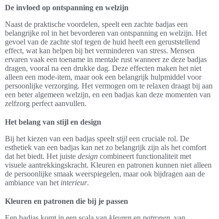
De invloed op ontspanning en welzijn
Naast de praktische voordelen, speelt een zachte badjas een
belangrijke rol in het bevorderen van ontspanning en welzijn. Het
gevoel van de zachte stof tegen de huid heeft een geruststellend
effect, wat kan helpen bij het verminderen van stress. Mensen
ervaren vaak een toename in mentale rust wanneer ze deze badjas
dragen, vooral na een drukke dag. Deze effecten maken het niet
alleen een mode-item, maar ook een belangrijk hulpmiddel voor
persoonlijke verzorging. Het vermogen om te relaxen draagt bij aan
een beter algemeen welzijn, en een badjas kan deze momenten van
zelfzorg perfect aanvullen.
Het belang van stijl en design
Bij het kiezen van een badjas speelt
stijl
een cruciale rol. De
esthetiek van een badjas kan net zo belangrijk zijn als het comfort
dat het biedt. Het juiste
design
combineert functionaliteit met
visuele aantrekkingskracht. Kleuren en patronen kunnen niet alleen
de persoonlijke smaak weerspiegelen, maar ook bijdragen aan de
ambiance van het
interieur
.
Kleuren en patronen die bij je passen
Een badjas komt in een scala van
kleuren
en
patronen
, van