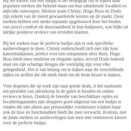
Bij het kiezen van een badjas is het belangrijk om te kijken naar
populaire merken die bekend staan om hun uitstekende kwaliteit en
stijlvolle ontwerpen. Merken zoals Christy, Hugo Boss en Dodo
zijn enkele van de meest gewaardeerde keuzes op de markt. Deze
merken hebben een sterke reputatie opgebouwd door het bieden
van zowel comfort als duurzaamheid in hun badjassen, wat blijkt uit
talrijke positieve reviews van tevreden klanten.
Bij het zoeken naar de perfecte badjas zijn er ook specifieke
aanbevelingen te doen. Christy onderscheidt zich met zijn luxe
katoenbadjassen, perfect voor een ontspannen sfeer thuis. Hugo
Boss biedt meer moderne en elegante opties, terwijl Dodo bekend
staat om zijn schattige designs die veelzijdig zijn voor elke
gelegenheid. Het is van belang om te kijken naar de verschillende
stijlen en stoffen die elk merk biedt om de beste keuze te maken.
Voor degenen die op zoek zijn naar goede deals, is het raadzaam
om perioden van uitverkoop in de gaten te houden en online
reviews te lezen. Dankzij de breedte van beschikbare opties en
kwaliteitsgaranties zijn shoppers goed uitgerust om een badjas te
vinden die niet alleen aan persoonlijke voorkeuren voldoet maar
ook de luxe en functionaliteit biedt die men verwacht. Kortom, met
de juiste merken en aanbevelingen kan men met vertrouwen kiezen
voor de perfecte badjas.