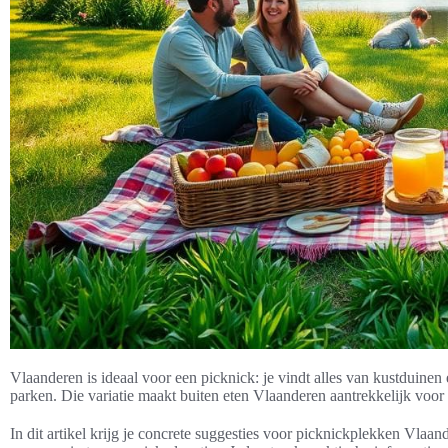
Vlaanderen is ideaal voor een picknick: je vindt alles van kustduinen e
parken. Die variatie maakt buiten eten Vlaanderen aantrekkelijk voor 
In dit artikel krijg je concrete suggesties voor picknickplekken Vlaa