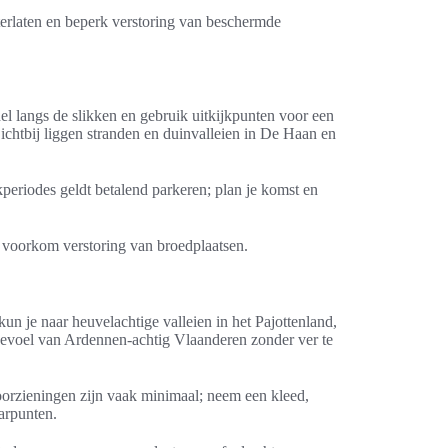
terlaten en beperk verstoring van beschermde
l langs de slikken en gebruik uitkijkpunten voor een
ichtbij liggen stranden en duinvalleien in De Haan en
kperiodes geldt betalend parkeren; plan je komst en
en voorkom verstoring van broedplaatsen.
n je naar heuvelachtige valleien in het Pajottenland,
gevoel van Ardennen-achtig Vlaanderen zonder ver te
 Voorzieningen zijn vaak minimaal; neem een kleed,
arpunten.