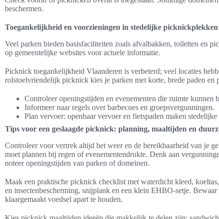
beschermen.
Toegankelijkheid en voorzieningen in stedelijke picknickplekken
Veel parken bieden basisfaciliteiten zoals afvalbakken, toiletten en 
op gemeentelijke websites voor actuele informatie.
Picknick toegankelijkheid Vlaanderen is verbeterd; veel locaties heb
rolstoelvriendelijk picknick kies je parken met korte, brede paden en 
Controleer openingstijden en evenementen die ruimte kunnen 
Informeer naar regels over barbecues en groepsvergunningen.
Plan vervoer: openbaar vervoer en fietspaden maken stedelijke 
Tips voor een geslaagde picknick: planning, maaltijden en duu
Controleer voor vertrek altijd het weer en de bereikbaarheid van je ge
moet plannen bij regen of evenementendrukte. Denk aan vergunningen
noteer openingstijden van parken of domeinen.
Maak een praktische picknick checklist met waterdicht kleed, koeltas,
en insectenbescherming, snijplank en een klein EHBO-setje. Bewaar 
klaargemaakt voedsel apart te houden.
Kies picknick maaltijden ideeën die makkelijk te delen zijn: sandwiche