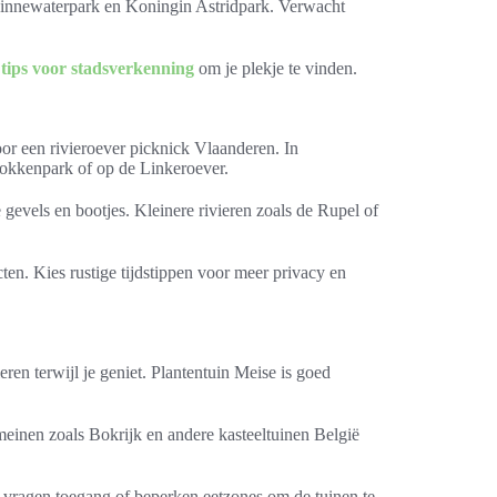
Minnewaterpark en Koningin Astridpark. Verwacht
f
tips voor stadsverkenning
om je plekje te vinden.
or een rivieroever picknick Vlaanderen. In
okkenpark of op de Linkeroever.
 gevels en bootjes. Kleinere rivieren zoals de Rupel of
ten. Kies rustige tijdstippen voor meer privacy en
eren terwijl je geniet. Plantentuin Meise is goed
einen zoals Bokrijk en andere kasteeltuinen België
vragen toegang of beperken eetzones om de tuinen te