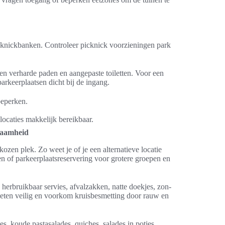
picknickbanken. Controleer picknick voorzieningen park
ben verharde paden en aangepaste toiletten. Voor een
parkeerplaatsen dicht bij de ingang.
beperken.
locaties makkelijk bereikbaar.
rzaamheid
kozen plek. Zo weet je of je een alternatieve locatie
 of parkeerplaatsreservering voor grotere groepen en
 herbruikbaar servies, afvalzakken, natte doekjes, zon-
eten veilig en voorkom kruisbesmetting door rauw en
s, koude pastasalades, quiches, salades in potjes,