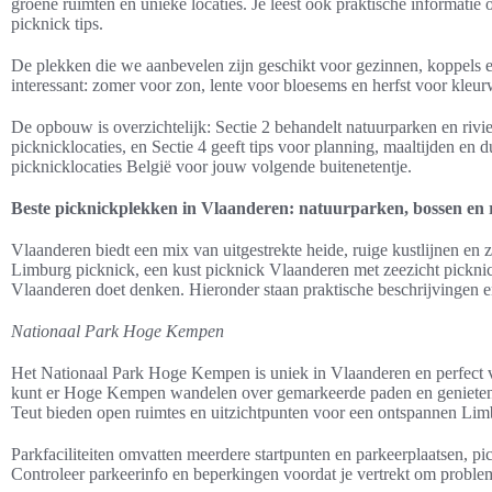
groene ruimten en unieke locaties. Je leest ook praktische informati
picknick tips.
De plekken die we aanbevelen zijn geschikt voor gezinnen, koppels en 
interessant: zomer voor zon, lente voor bloesems en herfst voor kleur
De opbouw is overzichtelijk: Sectie 2 behandelt natuurparken en rivie
picknicklocaties, en Sectie 4 geeft tips voor planning, maaltijden en 
picknicklocaties België voor jouw volgende buitenetentje.
Beste picknickplekken in Vlaanderen: natuurparken, bossen en 
Vlaanderen biedt een mix van uitgestrekte heide, ruige kustlijnen en z
Limburg picknick, een kust picknick Vlaanderen met zeezicht picknic
Vlaanderen doet denken. Hieronder staan praktische beschrijvingen en 
Nationaal Park Hoge Kempen
Het Nationaal Park Hoge Kempen is uniek in Vlaanderen en perfect
kunt er Hoge Kempen wandelen over gemarkeerde paden en genieten v
Teut bieden open ruimtes en uitzichtpunten voor een ontspannen Lim
Parkfaciliteiten omvatten meerdere startpunten en parkeerplaatsen, pi
Controleer parkeerinfo en beperkingen voordat je vertrekt om probl