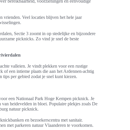
e over bereikbaarheid, voorzieningen en eenvoudige
vrienden. Veel locaties blijven het hele jaar
wisselingen.
rdalen, Sectie 3 zoomt in op stedelijke en bijzondere
duurzame picknicks. Zo vind je snel de beste
rivierdalen
achte valleien. Je vindt plekken voor een rustige
k of een intieme plaats die aan het Ardennen-achtig
tips per gebied zodat je snel kunt kiezen.
 voor een Nationaal Park Hoge Kempen picknick. Je
an heidevelden in bloei. Populaire plekjes zoals De
burg natuur picknick.
cknickbanken en bezoekerscentra met sanitair.
emen met parkeren natuur Vlaanderen te voorkomen.