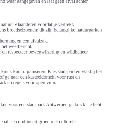
d waar aangegeven en laat geen afval achter.
n natuur Vlaanderen voordat je vertrekt.
dens broedseizoenen; dit zijn belangrijke natuurparken
herming en een afvalzak.
het weerbericht.
r en respecteer bewegwijzering en wildbeheer.
knick kunt organiseren. Kies stadsparken vlakbij het
of ga naar een kasteeldomein voor rust en
ark en regels voor open vuur.
kken voor een stadspark Antwerpen picknick. Je hebt
deaal. Je combineert groen met culturele