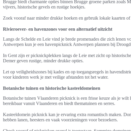
Brugge biedt charmante opties binnen Brugge groene parken zoals 
vijvers, historische gevels en rustige hoekjes.
Zoek vooraf naar minder drukke hoeken en gebruik lokale kaarten o
Rivieroever- en havenzones voor een alternatief uitzicht
Langs de Schelde en Leie vind je brede promenades die zich lenen vo
Antwerpen kun je een havenpicknick Antwerpen plannen bij Droogd
In Gent zijn er picknickplekken langs de Leie met zicht op historische
Demer geven rustige, minder drukke opties.
Let op veiligheidszones bij kades en op toegangsregels in havendistric
voor kinderen werk je met veilige afstanden tot het water.
Botanische tuinen en historische kasteeldomeinen
Botanische tuinen Vlaanderen picknick is een frisse keuze als je wilt l
bereikbaar vanuit Vlaanderen en biedt thematuinen en serres.
Kasteeldomein picknick kan je ervaring extra romantisch maken. Dom
hebben lanen, heesters en vaak voorzieningen voor bezoekers.
Check vooraf of picknicken overal is toegestaan. Sommige domeinen 