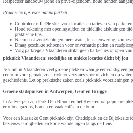
Respecteer landbouwgrond en privé-eigendom, houd honden aangelijn
Praktische tips voor natuurparken
Controleer officiële sites voor locaties en tarieven van parkere
Houd rekening met openingstijden en tijdelijke afsluitingen tij
praktische tips.
Neem basisvoorzieningen mee: water, insectenwering, zonbesc
Draag geschikte schoenen voor onverharde paden en raadpleeg 
Volg parkregels Vlaanderen strikt: geen barbecues of open vuu
picknick Vlaanderen: stedelijke en unieke locaties dicht bij jou
Je vindt in Vlaanderen veel groene plekken waar je eenvoudig een pic
centrum voor gemak, zoek rivieroeverzones voor uitzichten op water 
geschiedenis. Let op praktische zaken zoals picknick voorzieningen p
Groene stadsparken in Antwerpen, Gent en Brugge
In Antwerpen zijn Park Den Brandt en het Rivierenhof populaire ple
er ruime gazons, bomen en vaak cafés in de buurt.
Voor een klassieke Gent picknick zijn Citadelpark en de Bijlokesite i
bezienswaardigheden en korte wandelingen langs de Leie.