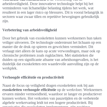
arbeidsveiligheid. Deze innovatieve technologie helpt bij het
verminderen van lichamelijke belasting tijdens het werk, wat
resulteert in een lager risico op blessures. Dit is vooral belangrijk in
sectoren waar zwaar tillen en repetitive bewegingen gebruikelijk
zijn.
Verbetering van arbeidsveiligheid
Door het gebruik van exoskeletten kunnen werknemers hun taken
veiliger uitvoeren. De technologie ondersteunt het lichaam op een
manier die de druk op spieren en gewrichten vermindert. Dit
verlaagt niet alleen de kans op acute verwondingen, maar ook op
chronische problemen zoals rugklachten. Met statistieken die
duiden op een significante afname van arbeidsongevallen, is het
duidelijk dat exoskeletten een waardevolle aanvulling zijn op de
werkplek.
Verhoogde efficiëntie en productiviteit
Naast de focus op veiligheid dragen exoskeletten ook bij aan
exoskeletten verhoogde efficiëntie
op de werkvloer. Werknemers
ervaren minder vermoeidheid, waardoor ze langer en productiever
kunnen werken. Het verkorten van pauzetijden en de verbeterde
algehele werkervaring leidt tot een hogere productiviteit. Bij
organisaties die exoskeletten implementeren, zijn positieve