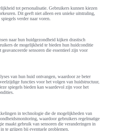
jkheid tot personalisatie. Gebruikers kunnen kiezen
orkeuren. Dit geeft niet alleen een unieke uitstraling,
spiegels verder naar voren.
sen naar hun huidgezondheid kijken drastisch
bruikers de mogelijkheid te bieden hun huidconditie
t geavanceerde sensoren die essentieel zijn voor
lyses van hun huid ontvangen, waardoor ze beter
eelzijdige functies voor het volgen van huidstructuur,
eze spiegels bieden kan waardevol zijn voor het
ndities.
kkelingen in technologie die de mogelijkheden van
ezondheidsmonitoring, waardoor gebruikers regelmatige
e maakt gebruik van sensoren die veranderingen in
in te grijpen bij eventuele problemen.