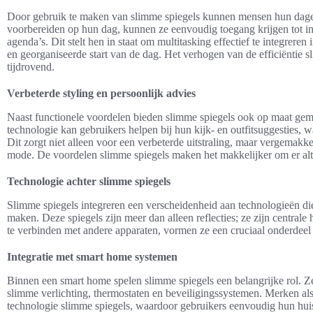
Door gebruik te maken van slimme spiegels kunnen mensen hun dageli
voorbereiden op hun dag, kunnen ze eenvoudig toegang krijgen tot in
agenda’s. Dit stelt hen in staat om multitasking effectief te integreren
en georganiseerde start van de dag. Het verhogen van de efficiëntie 
tijdrovend.
Verbeterde styling en persoonlijk advies
Naast functionele voordelen bieden slimme spiegels ook op maat gema
technologie kan gebruikers helpen bij hun kijk- en outfitsuggesties, 
Dit zorgt niet alleen voor een verbeterde uitstraling, maar vergemakke
mode. De voordelen slimme spiegels maken het makkelijker om er altijd
Technologie achter slimme spiegels
Slimme spiegels integreren een verscheidenheid aan technologieën die
maken. Deze spiegels zijn meer dan alleen reflecties; ze zijn centr
te verbinden met andere apparaten, vormen ze een cruciaal onderde
Integratie met smart home systemen
Binnen een smart home spelen slimme spiegels een belangrijke rol.
slimme verlichting, thermostaten en beveiligingssystemen. Merken 
technologie slimme spiegels, waardoor gebruikers eenvoudig hun hui