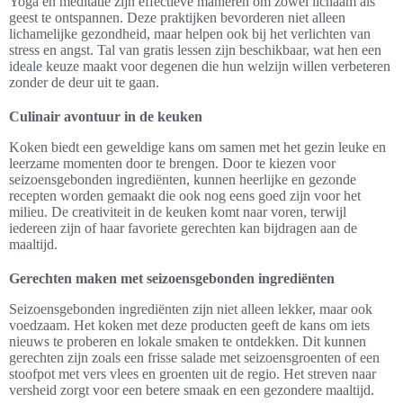
Yoga en meditatie zijn effectieve manieren om zowel lichaam als
geest te ontspannen. Deze praktijken bevorderen niet alleen
lichamelijke gezondheid, maar helpen ook bij het verlichten van
stress en angst. Tal van gratis lessen zijn beschikbaar, wat hen een
ideale keuze maakt voor degenen die hun welzijn willen verbeteren
zonder de deur uit te gaan.
Culinair avontuur in de keuken
Koken biedt een geweldige kans om samen met het gezin leuke en
leerzame momenten door te brengen. Door te kiezen voor
seizoensgebonden ingrediënten, kunnen heerlijke en gezonde
recepten worden gemaakt die ook nog eens goed zijn voor het
milieu. De creativiteit in de keuken komt naar voren, terwijl
iedereen zijn of haar favoriete gerechten kan bijdragen aan de
maaltijd.
Gerechten maken met seizoensgebonden ingrediënten
Seizoensgebonden ingrediënten zijn niet alleen lekker, maar ook
voedzaam. Het koken met deze producten geeft de kans om iets
nieuws te proberen en lokale smaken te ontdekken. Dit kunnen
gerechten zijn zoals een frisse salade met seizoensgroenten of een
stoofpot met vers vlees en groenten uit de regio. Het streven naar
versheid zorgt voor een betere smaak en een gezondere maaltijd.