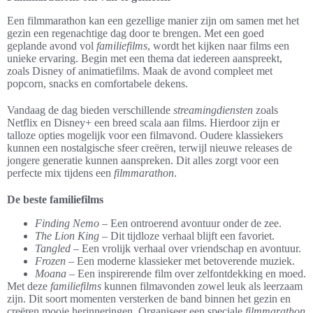
Een filmmarathon kan een gezellige manier zijn om samen met het
gezin een regenachtige dag door te brengen. Met een goed
geplande avond vol
familiefilms
, wordt het kijken naar films een
unieke ervaring. Begin met een thema dat iedereen aanspreekt,
zoals Disney of animatiefilms. Maak de avond compleet met
popcorn, snacks en comfortabele dekens.
Vandaag de dag bieden verschillende
streamingdiensten
zoals
Netflix en Disney+ een breed scala aan films. Hierdoor zijn er
talloze opties mogelijk voor een filmavond. Oudere klassiekers
kunnen een nostalgische sfeer creëren, terwijl nieuwe releases de
jongere generatie kunnen aanspreken. Dit alles zorgt voor een
perfecte mix tijdens een
filmmarathon
.
De beste familiefilms
Finding Nemo
– Een ontroerend avontuur onder de zee.
The Lion King
– Dit tijdloze verhaal blijft een favoriet.
Tangled
– Een vrolijk verhaal over vriendschap en avontuur.
Frozen
– Een moderne klassieker met betoverende muziek.
Moana
– Een inspirerende film over zelfontdekking en moed.
Met deze
familiefilms
kunnen filmavonden zowel leuk als leerzaam
zijn. Dit soort momenten versterken de band binnen het gezin en
creëren mooie herinneringen. Organiseer een speciale
filmmarathon