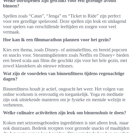
Welke bordspellen zijn geschikt voor een gezellige avond
binnen?
Spellen zoals “Catan”, “Jenga” en “Ticket to Ride” zijn perfect
voor een gezellige spelavond. Deze spellen zijn leuk en uitdagend
voor spelers van verschillende leeftijden en zorgen voor veel
vermaak.
Hoe kan ik een filmmarathon plannen voor het gezin?
Kies een thema, zoals Disney- of animatiefilms, en bereid popcorn
en snacks voor. Streamingdiensten zoals Netflix en Disney+ bieden
een breed scala aan films die geschikt zijn voor het hele gezin, met
zowel klassiekers als nieuwe releases.
Wat zijn de voordelen van binnenfitness tijdens regenachtige
dagen?
Binnenfitness houdt je actief, ongeacht het weer. Het volgen van
online workouts is eenvoudig en toegankelijk. Yoga en meditatie
zijn ook uitstekende manieren om je fysieke en mentale welzijn te
verbeteren.
Welke culinaire activiteiten zijn leuk om binnenshuis te doen?
Koken met seizoensgebonden ingrediënten is niet alleen leuk, maar
ook duurzaam. Bedenk recepten voor gezonde snacks of maaltijden