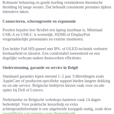
Robuuste behuizing en goede koeling verminderen thermische
throttling bij lange sessies. Dat behoudt consistente prestaties tijdens
intensieve taken.
Connectoren, schermgrootte en ergonomie
Poorten bepalen hoe flexibel een laptop inzetbaar is. Minimaal
USB-A en USB-C is wenselijk. HDMI of DisplayPort
vergemakkelijkt presentaties en externe monitoren.
Een helder Full HD-paneel met IPS- of OLED-techniek verbetert
leesbaarheid en kleuren. Een comfortabel toetsenbord en een
degelijke webcam maken thuiswerken efficiënter.
Ondersteuning, garantie en service in België
Standaard garanties lopen meestal 1–2 jaar. Uitbreidingen zoals
AppleCare of producent-specifieke support bieden langere dekking
en on-site service. Belgische bedrijven kiezen vaak voor on-site
opties bij Dell of Lenovo.
Nederlandse en Belgische webshops hanteren vaak 14 dagen
bedenktijd. Voor praktische keuzehulp en extra
achtergrondinformatie is een uitgebreide koopgids nuttig, zoals deze
vergelijking van laptops voor thuisgebruik
.