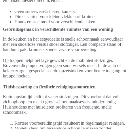
en maken toestel direct inzetbaar.
Geen snoerwissels tussen kamers.
Direct starten voor kleine vlekken of kruimels.
Hand- en steelmodi voor verschillende taken.
Gebruiksgemak in verschillende ruimtes van een woning
In de keuken en het eetgedeelte is snelle schoonmaak eenvoudiger
met een snoerloze versus snoer stofzuiger. Een compacte stand of
handunit pakt kruimels zonder zware voorbereiding.
Op trappen helpt het lage gewicht en de mobiliteit stofzuiger.
Bovenverdiepingen vragen geen snoerwissels meer. In de auto of
kelder zorgen gespecialiseerde opzetstukken voor betere toegang tot
krappe hoeken.
Tijdsbesparing en flexibele reinigingsmomenten
Korte opstarttijd leidt tot vaker stofzuigen. Dit voorkomt dat vuil
zich ophoopt en maakt grote schoonmaaksessies minder nodig.
Huishoudens met huisdieren profiteren van frequente, snelle
schoonmaak.
Kortere voorbereidingstijd resulteert in regelmatiger reinigen.
Mogelijkheid om tussendoor schoon te maken zonder