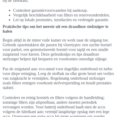
bij de fabrikant.
Controleer garantievoorwaarden bij aankoop.
Vergelijk beschikbaarheid van filters en reserveonderdelen.
Let op lokale promoties, inruilacties en verlengde garantie.
Praktische tips om het meeste uit een draadloze stofzuiger te
halen
Begin altijd in de minst vuile kamer en werk naar de uitgang toe.
Gebruik opzetstukken die passen bij vloertypes: een zachte borstel
voor parket, een gemotoriseerde borstel voor tapijt en een smalle
zuigmond voor kieren. Deze gebruikstips en tips draadloze
stofzuiger helpen tijd besparen en voorkomen onnodige slijtage.
Pas de zuigstand aan: eco-stand voor dagelijks onderhoud en turbo
voor diepe reiniging. Leeg de stofbak na elke grote beurt om verlies
van zuigkracht te vermijden. Regelmatig onderhoud stofzuiger
zoals filters reinigen voorkomt stofverspreiding en houdt prestaties
stabiel.
Controleer en reinig borstels en filters volgens de handleiding;
sommige filters zijn afspoelbaar, andere moeten periodiek
vervangen worden. Voor batterij onderhoud laadt men de accu
volgens de fabrikant aan; vermijd langdurige opslag met een lege
accu. Overweeg een extra accu bij grote woningen om zonder