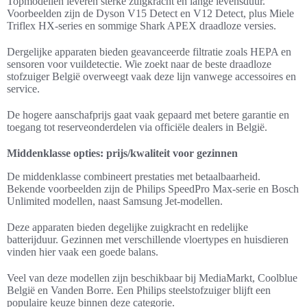
Topmodellen leveren sterke zuigkracht en lange levensduur.
Voorbeelden zijn de Dyson V15 Detect en V12 Detect, plus Miele
Triflex HX-series en sommige Shark APEX draadloze versies.
Dergelijke apparaten bieden geavanceerde filtratie zoals HEPA en
sensoren voor vuildetectie. Wie zoekt naar de beste draadloze
stofzuiger België overweegt vaak deze lijn vanwege accessoires en
service.
De hogere aanschafprijs gaat vaak gepaard met betere garantie en
toegang tot reserveonderdelen via officiële dealers in België.
Middenklasse opties: prijs/kwaliteit voor gezinnen
De middenklasse combineert prestaties met betaalbaarheid.
Bekende voorbeelden zijn de Philips SpeedPro Max-serie en Bosch
Unlimited modellen, naast Samsung Jet-modellen.
Deze apparaten bieden degelijke zuigkracht en redelijke
batterijduur. Gezinnen met verschillende vloertypes en huisdieren
vinden hier vaak een goede balans.
Veel van deze modellen zijn beschikbaar bij MediaMarkt, Coolblue
België en Vanden Borre. Een Philips steelstofzuiger blijft een
populaire keuze binnen deze categorie.