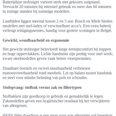
Batterijduur stofzuiger varieert sterk met gekozen zuigstand.
Verwacht 20 minuten bij intensief gebruik en meer dan 60 minuten
in zuinige standen bij sommige modellen.
Laadtijden liggen meestal tussen 2 en 5 uur. Bosch en Miele bieden
modellen met snel-laden of verwisselbare accu’s. Een extra batterij
verlengt reinigingssessies, handig voor grotere woningen in België.
Gewicht, wendbaarheid en ergonomie
Het gewicht stofzuiger beïnvloedt lange termijncomfort bij trappen
en hoge oppervlakken. Lichte handunits zijn prettig voor snel werk;
zware steelmodellen geven vaak betere vloerprestaties.
Draaibare borstels en swivel-stuurbaarheid verbeteren
manoeuvreerbaarheid rond meubels. Let op balans tussen handstuk
en steel voor minder belasting van pols en schouder.
Stofopvang: stofbak versus zak en filtertypen
Stofbakken zijn goedkoop in gebruik en gemakkelijk te legen.
Zakmodellen geven een hygiënischer resultaat bij het verwijderen
van allergenen.
HEPA filter draadloos is een must voor wie allergieën wil beperken.