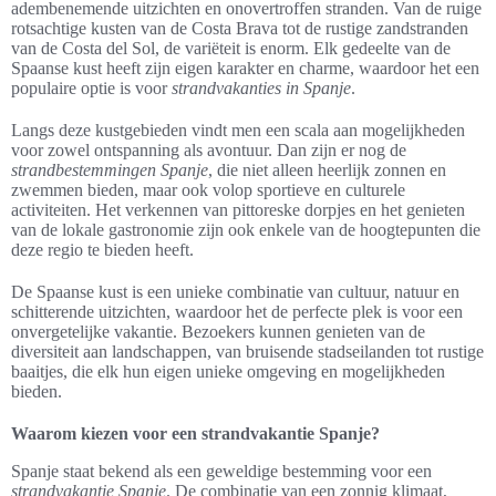
adembenemende uitzichten en onovertroffen stranden. Van de ruige
rotsachtige kusten van de Costa Brava tot de rustige zandstranden
van de Costa del Sol, de variëteit is enorm. Elk gedeelte van de
Spaanse kust heeft zijn eigen karakter en charme, waardoor het een
populaire optie is voor
strandvakanties in Spanje
.
Langs deze kustgebieden vindt men een scala aan mogelijkheden
voor zowel ontspanning als avontuur. Dan zijn er nog de
strandbestemmingen Spanje
, die niet alleen heerlijk zonnen en
zwemmen bieden, maar ook volop sportieve en culturele
activiteiten. Het verkennen van pittoreske dorpjes en het genieten
van de lokale gastronomie zijn ook enkele van de hoogtepunten die
deze regio te bieden heeft.
De Spaanse kust is een unieke combinatie van cultuur, natuur en
schitterende uitzichten, waardoor het de perfecte plek is voor een
onvergetelijke vakantie. Bezoekers kunnen genieten van de
diversiteit aan landschappen, van bruisende stadseilanden tot rustige
baaitjes, die elk hun eigen unieke omgeving en mogelijkheden
bieden.
Waarom kiezen voor een strandvakantie Spanje?
Spanje staat bekend als een geweldige bestemming voor een
strandvakantie Spanje
. De combinatie van een zonnig klimaat,