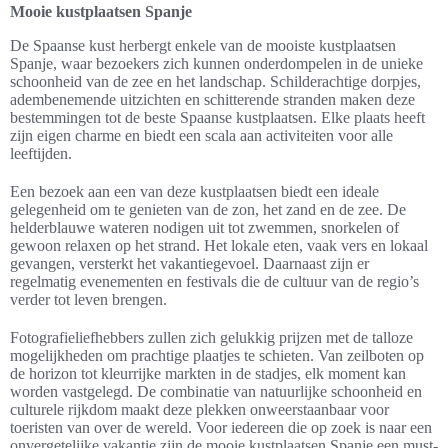
Mooie kustplaatsen Spanje
De Spaanse kust herbergt enkele van de mooiste kustplaatsen
Spanje, waar bezoekers zich kunnen onderdompelen in de unieke
schoonheid van de zee en het landschap. Schilderachtige dorpjes,
adembenemende uitzichten en schitterende stranden maken deze
bestemmingen tot de beste Spaanse kustplaatsen. Elke plaats heeft
zijn eigen charme en biedt een scala aan activiteiten voor alle
leeftijden.
Een bezoek aan een van deze kustplaatsen biedt een ideale
gelegenheid om te genieten van de zon, het zand en de zee. De
helderblauwe wateren nodigen uit tot zwemmen, snorkelen of
gewoon relaxen op het strand. Het lokale eten, vaak vers en lokaal
gevangen, versterkt het vakantiegevoel. Daarnaast zijn er
regelmatig evenementen en festivals die de cultuur van de regio’s
verder tot leven brengen.
Fotografieliefhebbers zullen zich gelukkig prijzen met de talloze
mogelijkheden om prachtige plaatjes te schieten. Van zeilboten op
de horizon tot kleurrijke markten in de stadjes, elk moment kan
worden vastgelegd. De combinatie van natuurlijke schoonheid en
culturele rijkdom maakt deze plekken onweerstaanbaar voor
toeristen van over de wereld. Voor iedereen die op zoek is naar een
onvergetelijke vakantie zijn de mooie kustplaatsen Spanje een must-