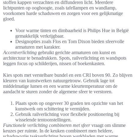
stoffen kappen verzachten en diffunderen licht. Meerdere
lichtpunten op ooghoogte, zoals tafellampen en wandlamp,
voorkomen harde schaduwen en zorgen voor een gelijkmatige
gloed.
Voor warme tinten en dimbaarheid is Philips Hue in België
gemakkelijk verkrijgbaar.
Designopties zoals Flos en Tom Dixon bieden sfeervolle
armaturen met karakter.
Accentverlichting
gebruikt gerichte armaturen om kunst en
architectuur te benadrukken. Spots, railverlichting en wandspots
leggen focus op schilderijen, nissen of boekenkasten.
Kies spots met verstelbare bundel en een CRI boven 90. Zo blijven
kleuren van kunstwerken natuurgetrouw. Gebruik lage tot
middelmatige lumen en een warme kleurtemperatuur om de
aandacht te sturen zonder de algemene sfeer te verstoren.
Plaats spots op ongeveer 30 graden ten opzichte van het
kunstwerk om schittering te vermijden.
Gebruik railverlichting voor flexibele positionering bij
wisselende tentoonstellingen.
Functionele verlichting combineren met sfeer
vraagt om slimme
keuzes per ruimte. In de keuken combineert men heldere,
schaduwvrije taakverlichting boven werkbladen met warme