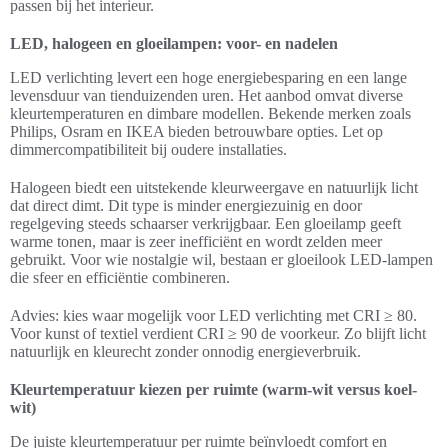
passen bij het interieur.
LED, halogeen en gloeilampen: voor- en nadelen
LED verlichting levert een hoge energiebesparing en een lange
levensduur van tienduizenden uren. Het aanbod omvat diverse
kleurtemperaturen en dimbare modellen. Bekende merken zoals
Philips, Osram en IKEA bieden betrouwbare opties. Let op
dimmercompatibiliteit bij oudere installaties.
Halogeen biedt een uitstekende kleurweergave en natuurlijk licht
dat direct dimt. Dit type is minder energiezuinig en door
regelgeving steeds schaarser verkrijgbaar. Een gloeilamp geeft
warme tonen, maar is zeer inefficiënt en wordt zelden meer
gebruikt. Voor wie nostalgie wil, bestaan er gloeilook LED-lampen
die sfeer en efficiëntie combineren.
Advies: kies waar mogelijk voor LED verlichting met CRI ≥ 80.
Voor kunst of textiel verdient CRI ≥ 90 de voorkeur. Zo blijft licht
natuurlijk en kleurecht zonder onnodig energieverbruik.
Kleurtemperatuur kiezen per ruimte (warm-wit versus koel-
wit)
De juiste kleurtemperatuur per ruimte beïnvloedt comfort en