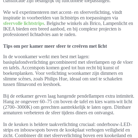
classificatie zijn belangrijk bij functionele toepassingen.
Wie wil experimenteren met accent- en sfeerverlichting, vindt
inspiratie in voorbeelden van lichtstrips en toepassingen via
sfeervolle lichtstrips
. Belgische winkels als Brico, Lampenlicht en
IKEA bieden een breed aanbod, en bij complexe projecten is
professioneel lichtadvies aan te raden.
Tips om per kamer meer sfeer te creëren met licht
In de woonkamer werkt men best met lagen:
basisplafondverlichting gecombineerd met sfeerlampen op de vloer
en tafels. Accentspots komen goed tot hun recht bij kunst of
boekenplanken. Voor verlichting woonkamer zijn dimmers en
slimme scènes, zoals Philips Hue, ideaal om snel te schakelen
tussen filmavond en leeshoek.
Bij de eetkamer geven laag hangende pendellampen extra intimiteit.
Hang ze ongeveer 60–75 cm boven de tafel en kies warm-wit licht
(2700–3000K) om gerechten aantrekkelijk te laten ogen. Dimbare
armaturen verbeteren de sfeer tijdens diners en ontvangst.
In de keuken is heldere taakverlichting cruciaal: onderbouw-LED-
strips en inbouwspots boven de kookplaat verhogen veiligheid en
zicht. Combineer dit met sfeerverlichting boven een kookeiland en