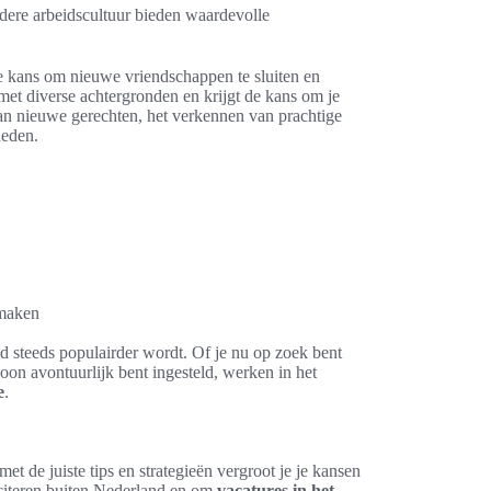
dere arbeidscultuur bieden waardevolle
e kans om nieuwe vriendschappen te sluiten en
met diverse achtergronden en krijgt de kans om je
van nieuwe gerechten, het verkennen van prachtige
heden.
 maken
d steeds populairder wordt. Of je nu op zoek bent
oon avontuurlijk bent ingesteld, werken in het
e
.
et de juiste tips en strategieën vergroot je je kansen
liciteren buiten Nederland en om
vacatures in het