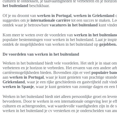
culturen te ontdekken, je taalvaardigheden te verbeteren en je horizo
het buitenland
beschikbaar.
Of je nu droomt van
werken in Portugal
,
werken in Griekenland
suggesties om je
internationale carrière
tot een succes te maken. Leer
ontdek waar je betrouwbare
vacatures in het buitenland
kunt vinde
Kom meer te weten over de voordelen van
werken in het buitenlan
populaire bestemmingen voor werken in het buitenland. Laat je inspire
ontdek de mogelijkheden van werken in het buitenland op
gojobben
De voordelen van werken in het buitenland
Werken in het buitenland biedt vele voordelen. Het stelt je in staat o
verbeteren en je horizon te verbreden. Het ervaren van een andere ar
carrièremogelijkheden bieden. Bovendien zijn er veel
populaire bane
aan
werken in Portugal
, waar je kunt genieten van prachtige strand
Griekenland
, waar je een rijke geschiedenis en gastvrijheid zult v
werken in Spanje
, waar je kunt genieten van zonnige dagen en een 
Werken in het buitenland biedt niet alleen persoonlijke groei en leve
bevorderen. Door te werken in een internationale omgeving leer je e
culturen en achtergronden, wat waardevolle vaardigheden zijn in de 
werken in het buitenland je cv versterken en je onderscheiden van ande