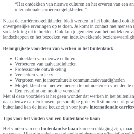
“Het ontdekken van nieuwe culturen en het ervaren van een an
internationale carrièremogelijkheden.”
Naast de carrièremogelijkheden biedt werken in het buitenland ook d
onvergetelijke ervaringen op te doen. Je komt in contact met mensen 
sociale kring uit te breiden. Ook kun je genieten van het ontdekken 
landschappen en het bezoeken van indrukwekkende bezienswaardig
Belangrijkste voordelen van werken in het buitenland:
Ontdekken van nieuwe culturen
Verbeteren van taalvaardigheden
Professionele ontwikkeling
Versterken van je cv
Vergroten van je interculturele communicatievaardigheden
Mogelijkheid om nieuwe mensen te ontmoeten en vrienden te
Een ervaring om nooit te vergeten!
Met al deze voordelen is het geen wonder dat werken in het buitenlan
naar nieuwe carrièrekansen, persoonlijke groei wilt stimuleren of gew
buitenland kan de juiste keuze zijn voor jouw
internationale carrièr
Tips voor het vinden van een buitenlandse baan
Het vinden van een
buitenlandse baan
kan een uitdaging zijn, maar m
op succes. Hier zijn enkele waardevolle adviezen om effectief te sol