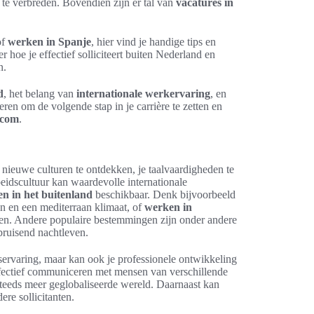
n te verbreden. Bovendien zijn er tal van
vacatures in
of
werken in Spanje
, hier vind je handige tips en
 hoe je effectief solliciteert buiten Nederland en
n.
d
, het belang van
internationale werkervaring
, en
ren om de volgende stap in je carrière te zetten en
.com
.
m nieuwe culturen te ontdekken, je taalvaardigheden te
beidscultuur kan waardevolle internationale
n in het buitenland
beschikbaar. Denk bijvoorbeeld
en en een mediterraan klimaat, of
werken in
inden. Andere populaire bestemmingen zijn onder andere
bruisend nachtleven.
nservaring, maar kan ook je professionele ontwikkeling
ffectief communiceren met mensen van verschillende
steeds meer geglobaliseerde wereld. Daarnaast kan
re sollicitanten.