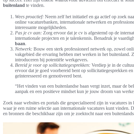
buitenland
te vinden.
Wees proactief:
Neem zelf het initiatief en ga actief op zoek na
online vacaturebanken, internationale netwerken en professione
interessante mogelijkheden.
Pas je cv aan:
Zorg ervoor dat je cv is afgestemd op de interna
internationale projecten en je talenkennis. Benadruk je vaardi
baan
.
Netwerk:
Bouw een sterk professioneel netwerk op, zowel onlin
vakgebied die ervaring hebben met werken in het buitenland. Zi
introduceren bij potentiële werkgevers.
Bereid je voor op sollicitatiegesprekken:
Verdiep je in de cultu
ervoor dat je goed voorbereid bent op sollicitatiegesprekken en 
geïnteresseerd en gemotiveerd bent.
“Het vinden van een buitenlandse baan vergt inzet, maar de bel
aanpak en een positieve mindset kun je jouw droom van werke
Zoek naar websites en portals die gespecialiseerd zijn in vacatures in
waar je een ruime selectie aan internationale vacatures kunt vinden.
en bronnen die beschikbaar zijn om je zoektocht naar een buitenland