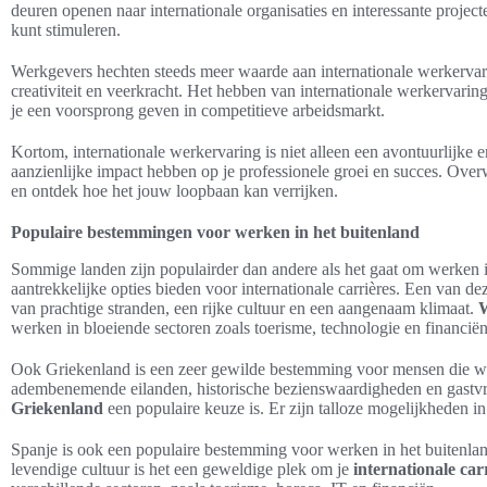
deuren openen naar internationale organisaties en interessante projec
kunt stimuleren.
Werkgevers hechten steeds meer waarde aan internationale werkervaring
creativiteit en veerkracht. Het hebben van internationale werkervarin
je een voorsprong geven in competitieve arbeidsmarkt.
Kortom, internationale werkervaring is niet alleen een avontuurlijke 
aanzienlijke impact hebben op je professionele groei en succes. Ove
en ontdek hoe het jouw loopbaan kan verrijken.
Populaire bestemmingen voor werken in het buitenland
Sommige landen zijn populairder dan andere als het gaat om werken i
aantrekkelijke opties bieden voor internationale carrières. Een van d
van prachtige stranden, een rijke cultuur en een aangenaam klimaat.
W
werken in bloeiende sectoren zoals toerisme, technologie en financiën
Ook Griekenland is een zeer gewilde bestemming voor mensen die w
adembenemende eilanden, historische bezienswaardigheden en gastvrij
Griekenland
een populaire keuze is. Er zijn talloze mogelijkheden in
Spanje is ook een populaire bestemming voor werken in het buitenlan
levendige cultuur is het een geweldige plek om je
internationale car