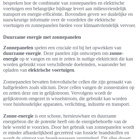
bespreken hoe de combinatie van zonnepanelen en elektrische
voertuigen een belangrijke bijdrage levert aan milieuvriendelijk
transport en energie-efficiëntie. Bovendien geven we duidelijke en
nauwkeurige informatie over de voordelen die elektrische
voertuigen en zonnepanelen bieden voor klimaatvriendelijk vervoer.
Duurzame energie met zonnepanelen
Zonnepanelen
spelen een cruciale rol bij het opwekken van
duurzame energie
. Deze panelen zijn ontworpen om
zonne-
energie
op te vangen en om te zetten in nuttige elektriciteit die kan
worden gebruikt voor verschillende doeleinden, waaronder het
opladen van
elektrische voertuigen
.
Zonnepanelen bevatten fotovoltaïsche cellen die zijn gemaakt van
halfgeleiders zoals silicium. Deze cellen vangen de zonnestralen op
en zetten deze om in gelijkstroom. Vervolgens wordt de
gelijkstroom omgezet in wisselstroom, die gebruikt kan worden
voor huishoudelijke apparaten, verlichting, industrie en transport.
Zonne-energie
is een schone, hernieuwbare en duurzame
energiebron die de potentie heeft om de energiebehoefte van de
hele wereld te voorzien. Door het gebruik van zonnepanelen wordt
er minder afhankelijkheid gecreëerd van fossiele brandstoffen en
wordt de uitstoot van broeikasgassen verminderd. Dit alles draagt