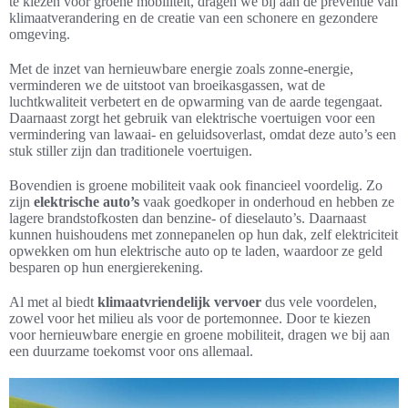
te kiezen voor groene mobiliteit, dragen we bij aan de preventie van
klimaatverandering en de creatie van een schonere en gezondere
omgeving.
Met de inzet van hernieuwbare energie zoals zonne-energie,
verminderen we de uitstoot van broeikasgassen, wat de
luchtkwaliteit verbetert en de opwarming van de aarde tegengaat.
Daarnaast zorgt het gebruik van elektrische voertuigen voor een
vermindering van lawaai- en geluidsoverlast, omdat deze auto’s een
stuk stiller zijn dan traditionele voertuigen.
Bovendien is groene mobiliteit vaak ook financieel voordelig. Zo
zijn
elektrische auto’s
vaak goedkoper in onderhoud en hebben ze
lagere brandstofkosten dan benzine- of dieselauto’s. Daarnaast
kunnen huishoudens met zonnepanelen op hun dak, zelf elektriciteit
opwekken om hun elektrische auto op te laden, waardoor ze geld
besparen op hun energierekening.
Al met al biedt
klimaatvriendelijk vervoer
dus vele voordelen,
zowel voor het milieu als voor de portemonnee. Door te kiezen
voor hernieuwbare energie en groene mobiliteit, dragen we bij aan
een duurzame toekomst voor ons allemaal.