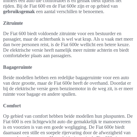
immers een auto die comfortabel is en gemak biedt tijdens het
rijden. Bij de Fiat 600 en de Fiat 600e zijn er op gebied van
gebruiksgemak
een aantal verschillen te benoemen.
Zitruimte
De Fiat 600 biedt voldoende zitruimte voor een bestuurder en
passagier, maar de achterbank is wel wat krap. Als u vaak met meer
dan twee personen reist, is de Fiat 600e wellicht een betere keuze.
De elektrische versie heeft namelijk meer ruimte achterin en biedt
comfortabeler plaats aan passagiers.
Bagageruimte
Beide modellen hebben een redelijke bagageruimte voor een auto
van deze grootte, maar de Fiat 600e heeft de overhand. Doordat er
bij de elektrische versie geen benzinemotor in de weg zit, is er meer
ruimte voor bagage en andere spullen.
Comfort
Op gebied van comfort hebben beide modellen hun pluspunten. De
Fiat 600 is een lichtgewicht auto die gemakkelijk te manoeuvreren
is en voorzien is van een goede wegligging. De Fiat 600e biedt
daarnaast een stille en soepele rijervaring door de afwezigheid van